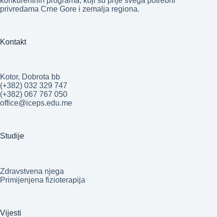
konkurentnih programa, koji su prije svega potrebni
privredama Crne Gore i zemalja regiona.
Kontakt
Kotor, Dobrota bb
(+382) 032 329 747
(+382) 067 767 050
office@iceps.edu.me
Studije
Zdravstvena njega
Primijenjena fizioterapija
Vijesti