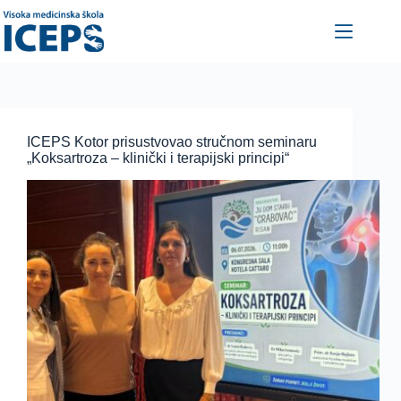
Skip
to
content
ICEPS Kotor prisustvovao stručnom seminaru
„Koksartroza – klinički i terapijski principi“