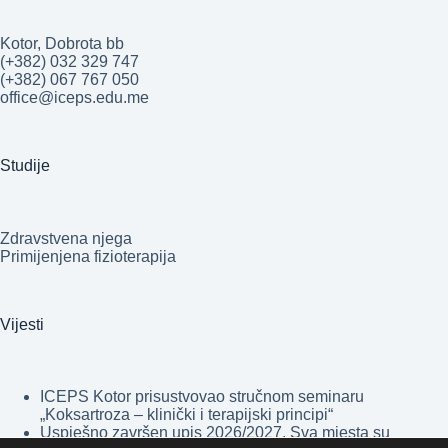
Kotor, Dobrota bb
(+382) 032 329 747
(+382) 067 767 050
office@iceps.edu.me
Studije
Zdravstvena njega
Primijenjena fizioterapija
Vijesti
ICEPS Kotor prisustvovao stručnom seminaru
„Koksartroza – klinički i terapijski principi“
Uspješno završen upis 2026/2027. Sva mjesta su