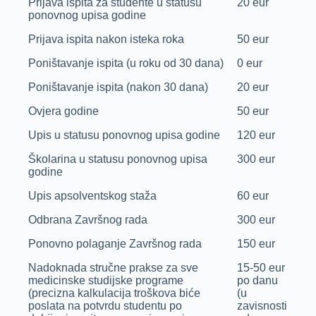
Prijava ispita za studente u statusu
20 eur
ponovnog upisa godine
Prijava ispita nakon isteka roka
50 eur
Poništavanje ispita (u roku od 30 dana)
0 eur
Poništavanje ispita (nakon 30 dana)
20 eur
Ovjera godine
50 eur
Upis u statusu ponovnog upisa godine
120 eur
Školarina u statusu ponovnog upisa
300 eur
godine
Upis apsolventskog staža
60 eur
Odbrana Završnog rada
300 eur
Ponovno polaganje Završnog rada
150 eur
Nadoknada stručne prakse za sve
15-50 eur
medicinske studijske programe
po danu
(precizna kalkulacija troškova biće
(u
poslata na potvrdu studentu po
zavisnosti