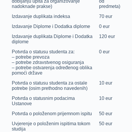
dobijanju upita za organizovanje
od
nadoknade prakse)
predmeta)
Izdavanje duplikata indeksa
70 eur
Izdavanje Diplome i Dodatka diplome
0 eur
Izdavanje duplikata Diplome i Dodatka
120 eur
diplome
Potvrda o statusu studenta za:
0 eur
– potrebe prevoza
– potrebe zdravstvenog osiguranja
– potrebe ostvarenja određenog oblika
pomoći države
Potvrda o statusu studenta za ostale
10 eur
potrebe (osim prethodno navedenih)
Potvrda o statusnim podacima
10 eur
Ustanove
Potvrda o položenom prijemnom ispitu
50 eur
Uvjerenje o položenim ispitima tokom
50 eur
studija