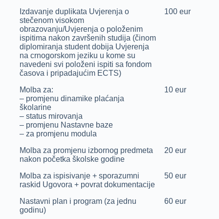
Izdavanje duplikata Uvjerenja o
100 eur
stečenom visokom
obrazovanju/Uvjerenja o položenim
ispitima nakon završenih studija (činom
diplomiranja student dobija Uvjerenja
na crnogorskom jeziku u kome su
navedeni svi položeni ispiti sa fondom
časova i pripadajućim ECTS)
Molba za:
10 eur
– promjenu dinamike plaćanja
školarine
– status mirovanja
– promjenu Nastavne baze
– za promjenu modula
Molba za promjenu izbornog predmeta
20 eur
nakon početka školske godine
Molba za ispisivanje + sporazumni
50 eur
raskid Ugovora + povrat dokumentacije
Nastavni plan i program (za jednu
60 eur
godinu)