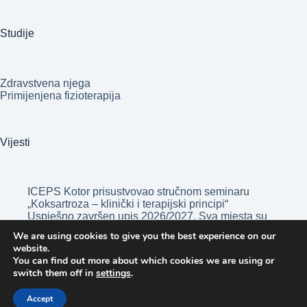
Studije
Zdravstvena njega
Primijenjena fizioterapija
Vijesti
ICEPS Kotor prisustvovao stručnom seminaru
„Koksartroza – klinički i terapijski principi“
Uspješno završen upis 2026/2027. Sva mjesta su
popunjena!
We are using cookies to give you the best experience on our
Opšta bolnica „Blažo Jošov Orlandić” Bar nova
website.
nastavna baza Visoke medicinske škole ICEPS
You can find out more about which cookies we are using or
Kotor
switch them off in
settings
.
JZU Opšta bolnica Bijelo Polje nova nastavna
baza Visoke medicinske škole ICEPS Kotor
Accept
Studenti ICEPS-a u Podgorici obilježavaju