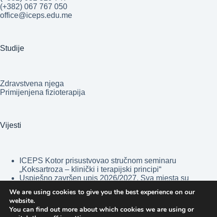
(+382) 067 767 050
office@iceps.edu.me
Studije
Zdravstvena njega
Primijenjena fizioterapija
Vijesti
ICEPS Kotor prisustvovao stručnom seminaru
„Koksartroza – klinički i terapijski principi“
Uspješno završen upis 2026/2027. Sva mjesta su
popunjena!
We are using cookies to give you the best experience on our
Opšta bolnica „Blažo Jošov Orlandić” Bar nova
website.
nastavna baza Visoke medicinske škole ICEPS
You can find out more about which cookies we are using or
Kotor