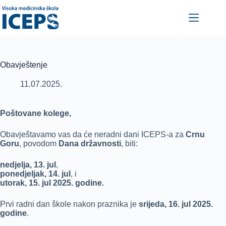
Skip
to
content
Obavještenje
11.07.2025.
Poštovane kolege,
Obavještavamo vas da će neradni dani ICEPS-a za
Crnu
Goru
, povodom
Dana državnosti
, biti:
nedjelja, 13. jul
,
ponedjeljak, 14. jul
, i
utorak, 15. jul 2025. godine.
Prvi radni dan škole nakon praznika je
srijeda, 16. jul 2025.
godine
.