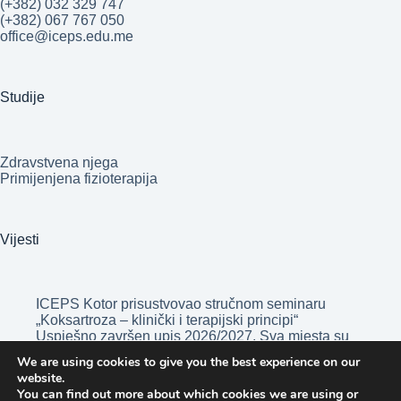
(+382) 032 329 747
(+382) 067 767 050
office@iceps.edu.me
Studije
Zdravstvena njega
Primijenjena fizioterapija
Vijesti
ICEPS Kotor prisustvovao stručnom seminaru
„Koksartroza – klinički i terapijski principi“
Uspješno završen upis 2026/2027. Sva mjesta su
popunjena!
We are using cookies to give you the best experience on our
Opšta bolnica „Blažo Jošov Orlandić” Bar nova
website.
nastavna baza Visoke medicinske škole ICEPS
You can find out more about which cookies we are using or
Kotor