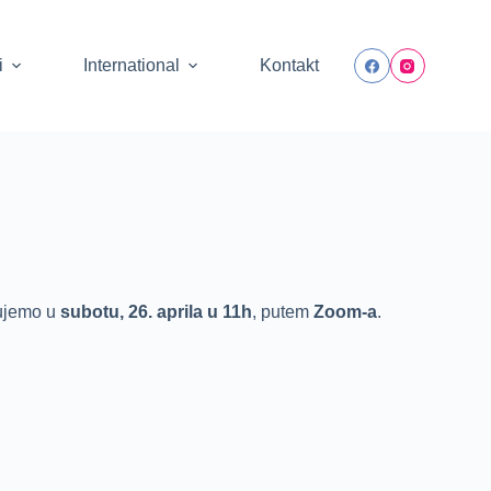
i
International
Kontakt
zujemo u
subotu, 26. aprila u 11h
, putem
Zoom-a
.