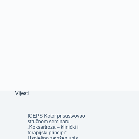
Vijesti
ICEPS Kotor prisustvovao
stručnom seminaru
„Koksartroza – klinički i
terapijski principi“
Uspješno završen upis