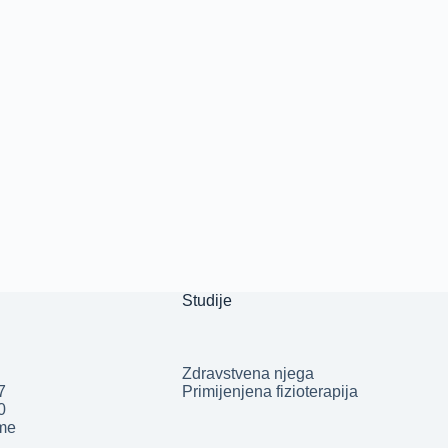
Studije
Zdravstvena njega
7
Primijenjena fizioterapija
50
.me