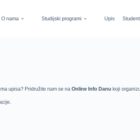
O nama
Studijski programi
Upis
Student
vima upisa? Pridružite nam se na
Online Info Danu
koji organi
acije.