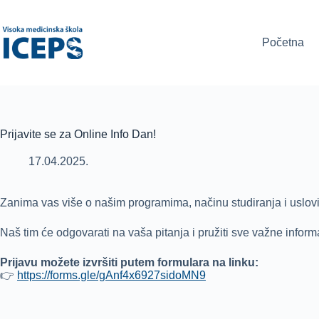
Skip
to
content
Početna
Prijavite se za Online Info Dan!
17.04.2025.
Zanima vas više o našim programima, načinu studiranja i uslo
Naš tim će odgovarati na vaša pitanja i pružiti sve važne inform
Prijavu možete izvršiti putem formulara na linku:
👉
https://forms.gle/gAnf4x6927sidoMN9