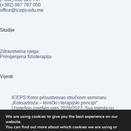
(+382) 067 767 050
office@iceps.edu.me
Studije
Zdravstvena njega
Primijenjena fizioterapija
Vijesti
ICEPS Kotor prisustvovao stručnom seminaru
„Koksartroza – klinički i terapijski principi“
Uspješno završen upis 2026/2027. Sva mjesta su
popunjena!
We are using cookies to give you the best experience on our
Opšta bolnica „Blažo Jošov Orlandić” Bar nova
website.
nastavna baza Visoke medicinske škole ICEPS
You can find out more about which cookies we are using or
Kotor